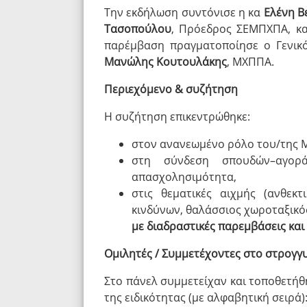
Την εκδήλωση συντόνισε η κα
Ελένη Β
Τασοπούλου
, Πρόεδρος ΣΕΜΠΧΠΑ, κα
παρέμβαση πραγματοποίησε ο Γενικό
Μανώλης Κουτουλάκης
, ΜΧΠΠΑ.
Περιεχόμενο & συζήτηση
Η συζήτηση επικεντρώθηκε:
στον ανανεωμένο ρόλο του/της 
στη σύνδεση σπουδών–αγορά
απασχολησιμότητα,
στις θεματικές αιχμής (ανθεκτ
κινδύνων, θαλάσσιος χωροταξικός
με διαδραστικές παρεμβάσεις κα
Ομιλητές / Συμμετέχοντες στο στρογγ
Στο πάνελ συμμετείχαν και τοποθετήθ
της ειδικότητας (με αλφαβητική σειρά)