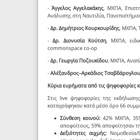
-
Άγγελος Αγγελακάκης
, ΜΧΠΑ, Επιστ
Ανάλυσης στη Ναυτιλία, Πανεπιστήμιο
-
Δρ. Δημήτριος Κουρκουρίδης
, ΜΧΠΑ,
-
Δρ. Διονυσία Κούτση
, ΜΧΠΑ, ειδ
commonspace co-op
-
Δρ. Γεωργία Ποζουκίδου
, ΜΧΠΑ, Ανα
-
Αλέξανδρος–Αρκάδιος Τσαβδάρογλο
Κύρια ευρήματα από τις ψηφοφορίες 
Στις live ψηφοφορίες της εκδήλωση
καταγράφηκαν κατά μέσο όρο 66 συμμε
Σύνθεση κοινού:
42% ΜΧΠΑ, 35% 
αποφοίτους, 59% αποφοίτησαν τ
Δεξιότητες αιχμής:
Νομοθεσία/θ