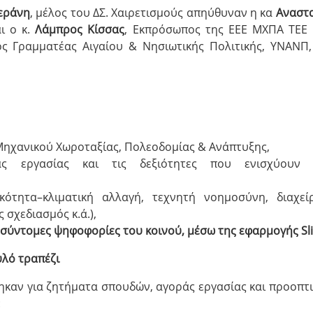
εράνη
, μέλος του ΔΣ. Χαιρετισμούς απηύθυναν η κα
Αναστ
ι ο κ.
Λάμπρος Κίσσας
, Εκπρόσωπος της ΕΕΕ ΜΧΠΑ ΤΕΕ
ς Γραμματέας Αιγαίου & Νησιωτικής Πολιτικής, ΥΝΑΝΠ
Μηχανικού Χωροταξίας, Πολεοδομίας & Ανάπτυξης,
ς εργασίας και τις δεξιότητες που ενισχύουν 
ικότητα–κλιματική αλλαγή, τεχνητή νοημοσύνη, διαχεί
 σχεδιασμός κ.ά.),
ι σύντομες ψηφοφορίες του κοινού, μέσω της εφαρμογής
Sl
υλό τραπέζι
ηκαν για ζητήματα σπουδών, αγοράς εργασίας και προοπτ
: