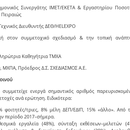
ημονικός Συνεργάτης ΙΜΕΤ/ΕΚΕΤΑ & Εργαστηρίου Ποσοτ
 Πειραιώς
 Τεχνικός Διευθυντής ΔΕΘ/HELEXPO
ική στον συμμετοχικό σχεδιασμό & την τοπική ανάπτ
πληρώτρια Καθηγήτρια ΤΜΧΑ
υ
, ΜΧΠΑ, Πρόεδρος Δ.Σ. ΣΧΕΔΙΑΣΜΟΣ Α.Ε.
κοινού
ς συμμετείχε ενεργά σημαντικός αριθμός παρευρισκομέ
τοχές ανά ερώτηση. Ειδικότερα:
φοιτητές/τριες, 8% μέλη ΔΕΠ/ΕΔΙΠ, 15% «άλλο». Από 
ην περίοδο 2017–σήμερα.
εσμικά εργαλεία (48%), σύνταξη εκθέσεων–μελετών (4