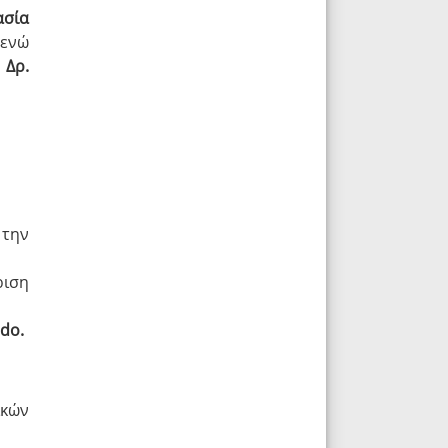
ασία
 ενώ
,
Δρ.
την
ριση
ido
.
ικών