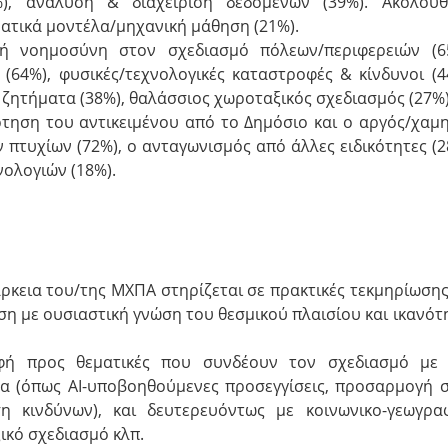
7%), ανάλυση & διαχείριση δεδομένων (39%). Ακολου
ματικά μοντέλα/μηχανική μάθηση (21%).
 νοημοσύνη στον σχεδιασμό πόλεων/περιφερειών (6
 (64%), φυσικές/τεχνολογικές καταστροφές & κίνδυνοι (4
ζητήματα (38%), θαλάσσιος χωροταξικός σχεδιασμός (27%)
τηση του αντικειμένου από το Δημόσιο και ο αργός/χαμ
 πτυχίων (72%), ο ανταγωνισμός από άλλες ειδικότητες (2
ολογιών (18%).
άρκεια του/της ΜΧΠΑ στηρίζεται σε πρακτικές τεκμηρίωσης
η με ουσιαστική γνώση του θεσμικού πλαισίου και ικανότ
φή προς θεματικές που συνδέουν τον σχεδιασμό με
τα (όπως ΑΙ-υποβοηθούμενες προσεγγίσεις, προσαρμογή 
ση κινδύνων), και δευτερευόντως με κοινωνικο-γεωγρα
ικό σχεδιασμό κλπ.