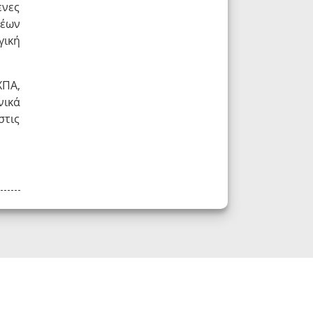
ενες
νέων
γική
ΧΠΑ,
νικά
στις