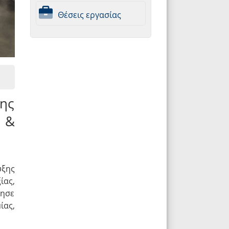
Θέσεις εργασίας
ης
 &
ξης
ίας,
ίησε
ίας,