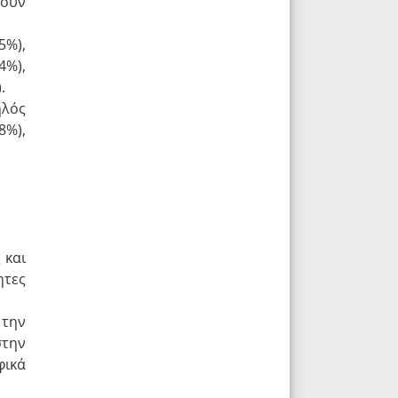
θούν
5%),
4%),
.
ηλός
8%),
 και
ητες
 την
στην
φικά