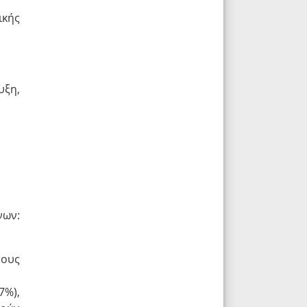
ικής
υξη,
νων:
τους
7%),