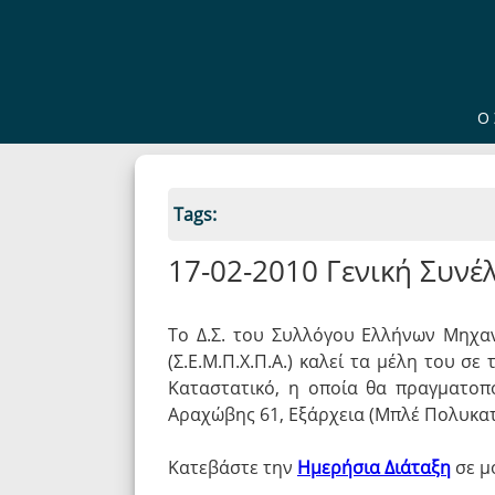
Ο 
Tags:
17-02-2010 Γενική Συνέλ
Το Δ.Σ. του Συλλόγου Ελλήνων Μηχα
(Σ.Ε.Μ.Π.Χ.Π.Α.) καλεί τα μέλη του σε
Καταστατικό, η οποία θα πραγματοπ
Αραχώβης 61, Εξάρχεια (Μπλέ Πολυκατο
Κατεβάστε την
Ημερήσια Διάταξη
σε μ