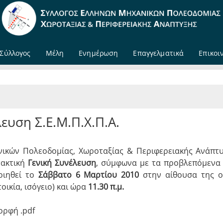
Σύλλογος
Μέλη
Ενημέρωση
Επαγγελματικά
Επικοι
ευση Σ.Ε.Μ.Π.Χ.Π.Α.
νικών Πολεοδομίας, Χωροταξίας & Περιφερειακής Ανάπτ
 τακτική
Γενική Συνέλευση
, σύμφωνα με τα προβλεπόμενα
οιηθεί το
Σάββατο 6 Μαρτίου 2010
στην αίθουσα της 
ικία, ισόγειο) και ώρα
11.30 π.μ.
ορφή .pdf