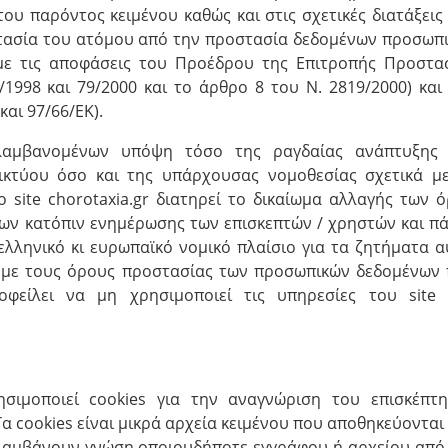
του παρόντος κειμένου καθώς και στις σχετικές διατάξεις
οστασία του ατόμου από την προστασία δεδομένων προσωπ
με τις αποφάσεις του Προέδρου της Επιτροπής Προστα
1998 και 79/2000 και το άρθρο 8 του Ν. 2819/2000) και
και 97/66/ΕΚ).
λαμβανομένων υπόψη τόσο της ραγδαίας ανάπτυξης 
δικτύου όσο και της υπάρχουσας νομοθεσίας σχετικά μ
 site chorotaxia.gr διατηρεί το δικαίωμα αλλαγής των 
ν κατόπιν ενημέρωσης των επισκεπτών / χρηστών και π
λληνικό κι ευρωπαϊκό νομικό πλαίσιο για τα ζητήματα α
ί με τους όρους προστασίας των προσωπικών δεδομένων
φείλει να μη χρησιμοποιεί τις υπηρεσίες του site
ρησιμοποιεί cookies για την αναγνώριση του επισκέπτ
Τα cookies είναι μικρά αρχεία κειμένου που αποθηκεύονται
ν λαμβάνουν γνώση οποιουδήποτε εγγράφου ή αρχείου από