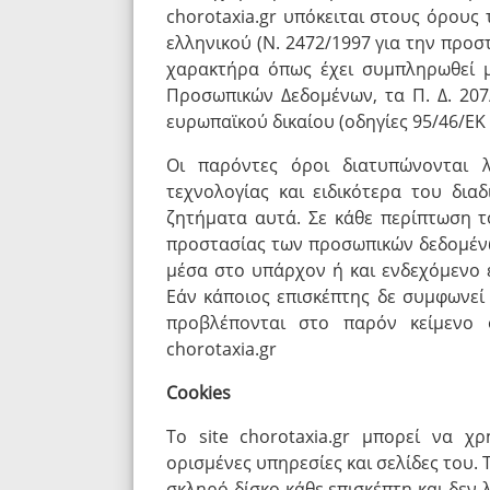
chorotaxia.gr υπόκειται στους όρους 
ελληνικού (Ν. 2472/1997 για την πρ
χαρακτήρα όπως έχει συμπληρωθεί 
Προσωπικών Δεδομένων, τα Π. Δ. 207/
ευρωπαϊκού δικαίου (οδηγίες 95/46/ΕΚ 
Οι παρόντες όροι διατυπώνονται 
τεχνολογίας και ειδικότερα του δια
ζητήματα αυτά. Σε κάθε περίπτωση το
προστασίας των προσωπικών δεδομένω
μέσα στο υπάρχον ή και ενδεχόμενο ε
Εάν κάποιος επισκέπτης δε συμφωνε
προβλέπονται στο παρόν κείμενο ο
chorotaxia.gr
Cookies
Το site chorotaxia.gr μπορεί να χ
ορισμένες υπηρεσίες και σελίδες του. 
σκληρό δίσκο κάθε επισκέπτη και δε