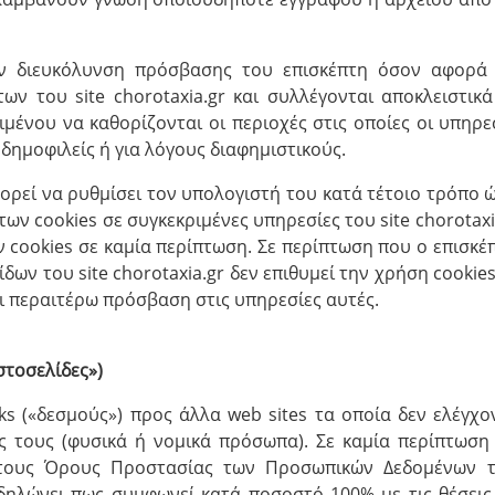
την διευκόλυνση πρόσβασης του επισκέπτη όσον αφορά
ν του site chorotaxia.gr και συλλέγονται αποκλειστικά
μένου να καθορίζονται οι περιοχές στις οποίες οι υπηρε
ή δημοφιλείς ή για λόγους διαφημιστικούς.
μπορεί να ρυθμίσει τον υπολογιστή του κατά τέτοιο τρόπο 
 των cookies σε συγκεκριμένες υπηρεσίες του site chorotaxi
ν cookies σε καμία περίπτωση. Σε περίπτωση που ο επισκέ
ων του site chorotaxia.gr δεν επιθυμεί την χρήση cookies
ι περαιτέρω πρόσβαση στις υπηρεσίες αυτές.
ιστοσελίδες»)
inks («δεσμούς») προς άλλα web sites τα οποία δεν ελέγχο
ες τους (φυσικά ή νομικά πρόσωπα). Σε καμία περίπτωση
ια τους Όρους Προστασίας των Προσωπικών Δεδομένων 
δηλώνει πως συμφωνεί κατά ποσοστό 100% με τις θέσεις,