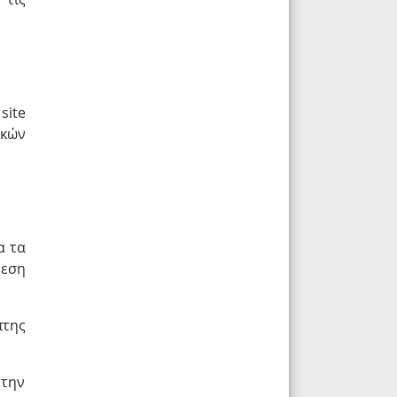
site
ικών
α τα
ρεση
πτης
 την