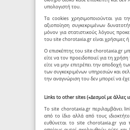
υπολογιστή του.
Τα cookies χρησιμοποιούνται για 
αξιοποίηση συγκεκριμένων δυνατοτήτω
μόνον για στατιστικούς λόγους προκει
του site chorotaxia.gr είναι χρήσιμες 
Ο επισκέπτης του site chorotaxia.gr 
είτε να τον προειδοποιεί για τη χρήση
είτε να μην επιτρέπει την αποδοχή τω
των συγκεκριμένων υπηρεσιών και σελίδ
την αναγνώριση του δεν μπορεί να έχε
Links to other sites («Δεσμοί με άλλες 
Το site chorotaxia.gr περιλαμβάνει l
από το ίδιο αλλά από τους ιδιοκτήτ
ευθύνεται το site chorotaxia.gr γ
οποίους αυτοί ακολουθούν ούτε και 