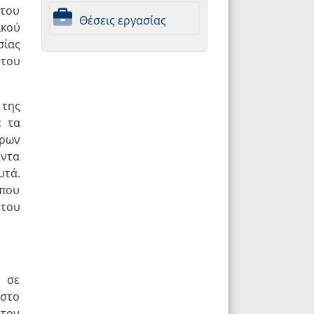
 του
Θέσεις εργασίας
ικού
σίας
 του
της
ε τα
όρων
άντα
υτά.
 που
 του
η σε
 στο
 τον