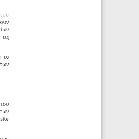
 του
χουν
είων
 τις
ή το
 των
 του
 των
site
 των