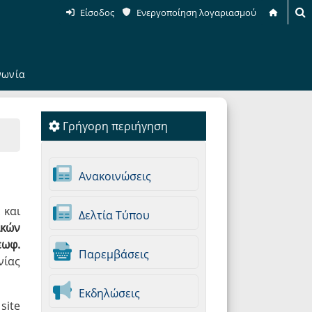
Είσοδος
Ενεργοποίηση λογαριασμού
νωνία
Γρήγορη περιήγηση
Ανακοινώσεις
 και
Δελτία Τύπου
κών
εωφ.
Παρεμβάσεις
ίας
Εκδηλώσεις
site