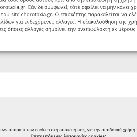
orotaxia.gr. Εάν δε συμφωνεί, τότε οφείλει να μην κάνει χ
ου site chorotaxia.gr. Ο επισκέπτης παρακαλείται να ελέ
ελίδων για ενδεχόμενες αλλαγές. Η εξακολούθηση της χρ
ά τις όποιες αλλαγές σημαίνει την ανεπιφύλακτη εκ μέρους
Όροι χρήσης
 των απαραίτητων cookies στη συσκευή σας, για την αποδοτική χρήση 
Πολιτική απορρήτου / Προστασία Προσωπικών Δεδομένων
Επιτρεπόμενες λειτουργίες cookies: