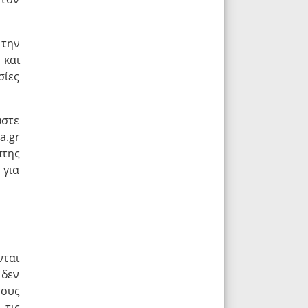
 την
 και
σίες
ώστε
a.gr
πτης
 για
νται
 δεν
τους
 τις