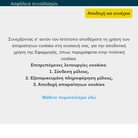
Ασφάλεια συναλλαγών
Πολιτική cookies
Αποδοχή και συνέχεια
Ακολουθήστε μας
Συνεχίζοντας σ' αυτόν τον Ιστότοπο αποδέχεστε τη χρήση των
απαραίτητων cookies στη συσκευή σας, για την αποδοτική
member notifier: Ενημέρωση μελών
χρήση της Εφαρμογής, όπως περιγράφεται στην πολιτική
cookies.
Επιτρεπόμενες λειτουργίες cookies:
1. Σύνδεση μέλους,
2. Εξατομικευμένη πληροφόρηση μέλους,
3. Αποδοχή απαραίτητων cookies
Μάθετε περισσότερα εδώ
Watch Live
Πολιτική απορρήτου
� 2026 chorotaxia.gr
custom CRM, ERP, CMS software created and powered by
think.gr AE