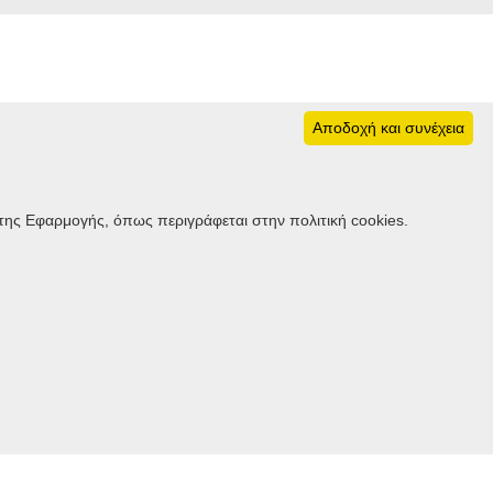
Αποδοχή και συνέχεια
Ακολουθήστε μας
της Εφαρμογής, όπως περιγράφεται στην πολιτική cookies.
member notifier: Ενημέρωση μελών
Πολιτική απορρήτου