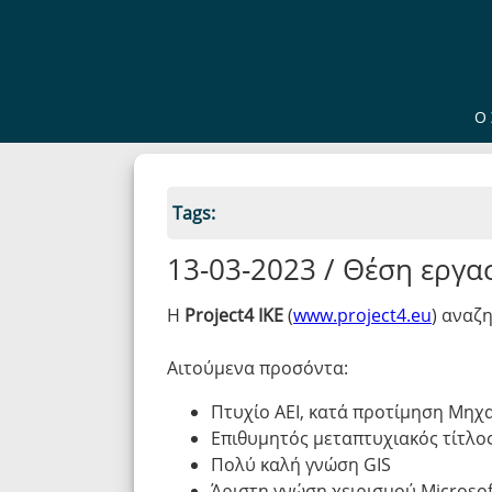
Ο 
Tags:
13-03-2023 / Θέση εργα
Η
Project4 IKE
(
www.project4.eu
) αναζ
Αιτούμενα προσόντα:
Πτυχίο ΑΕΙ, κατά προτίμηση Μηχ
Επιθυμητός μεταπτυχιακός τίτλο
Πολύ καλή γνώση GIS
Άριστη γνώση χειρισμού Microsoft 