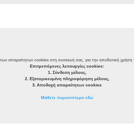
Όροι χρήσης
 των απαραίτητων cookies στη συσκευή σας, για την αποδοτική χρήση 
Πολιτική απορρήτου / Προστασία Προσωπικών Δεδομένων
Επιτρεπόμενες λειτουργίες cookies:
GDPR
1. Σύνδεση μέλους,
Γενικοί όροι χρήσης
2. Εξατομικευμένη πληροφόρηση μέλους,
Πολιτική / Τρόποι πληρωμής συνδρομών
3. Αποδοχή απαραίτητων cookies
Ασφάλεια συναλλαγών
Μάθετε περισσότερα εδώ
Πολιτική cookies