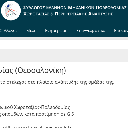
Σύλλογος
Μέλη
Ενημέρωση
Επαγγελματικά
Επικοι
σίας (Θεσσαλονίκη)
ητά
στέλεχος στο πλαίσιο ανάπτυξης της ομάδας της.
ανικού Χωροταξίας-Πολεοδομίας
ς σπουδών, κατά προτίμηση σε GIS
office (word, excel, powerpoint)