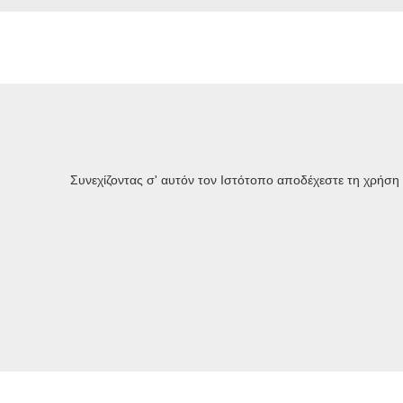
Διαφάνεια
Συνεχίζοντας σ' αυτόν τον Ιστότοπο αποδέχεστε τη χρήση
Σύλλογος Ελλήνων Μηχανικών Πολεοδομίας, Χωροταξίας
και Περιφερειακής Ανάπτυξης (Επιστημονικό,
επαγγελματικό σωματείο)
Λεωφ.Αθηνών, Πεδίον Αρεως, Βόλος ΤΚ 38334
ΑΦΜ 099962158, ΔΟΥ Βόλου
Watch Live
Επικοινωνία
grammateia[at]chorotaxia.gr