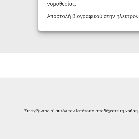
νομοθεσίας.
Αποστολή βιογραφικού στην ηλεκτρον
Διαφάνεια
Συνεχίζοντας σ' αυτόν τον Ιστότοπο αποδέχεστε τη χρήση
Σύλλογος Ελλήνων Μηχανικών Πολεοδομίας, Χωροταξίας
και Περιφερειακής Ανάπτυξης (Επιστημονικό,
επαγγελματικό σωματείο)
Λεωφ.Αθηνών, Πεδίον Αρεως, Βόλος ΤΚ 38334