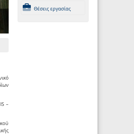
Θέσεις εργασίας
νικό
δίων
IS –
ικού
ικής