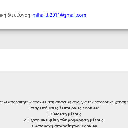
ική διεύθυνση:
mihail.t.2011@gmail.com
Όροι χρήσης
 των απαραίτητων cookies στη συσκευή σας, για την αποδοτική χρήση 
Πολιτική απορρήτου / Προστασία Προσωπικών Δεδομένων
Επιτρεπόμενες λειτουργίες cookies:
GDPR
1. Σύνδεση μέλους,
Γενικοί όροι χρήσης
2. Εξατομικευμένη πληροφόρηση μέλους,
Πολιτική / Τρόποι πληρωμής συνδρομών
3. Αποδοχή απαραίτητων cookies