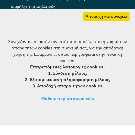
Ασφάλεια συναλλαγών
Πολιτική cookies
Αποδοχή και συνέχεια
Ακολουθήστε μας
Συνεχίζοντας σ' αυτόν τον Ιστότοπο αποδέχεστε τη χρήση των
απαραίτητων cookies στη συσκευή σας, για την αποδοτική
member notifier: Ενημέρωση μελών
χρήση της Εφαρμογής, όπως περιγράφεται στην πολιτική
cookies.
Επιτρεπόμενες λειτουργίες cookies:
1. Σύνδεση μέλους,
2. Εξατομικευμένη πληροφόρηση μέλους,
3. Αποδοχή απαραίτητων cookies
Μάθετε περισσότερα εδώ
Watch Live
Πολιτική απορρήτου
� 2026 chorotaxia.gr
custom CRM, ERP, CMS software created and powered by