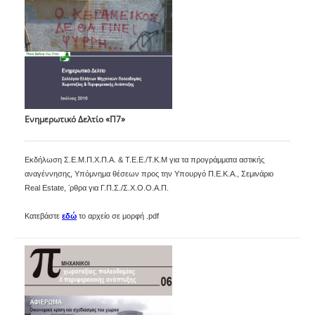
Ενημερωτικό Δελτίο «Π7»
Εκδήλωση Σ.Ε.Μ.Π.Χ.Π.Α. & Τ.Ε.Ε./Τ.Κ.Μ για τα προγράμματα αστικής
αναγέννησης, Υπόμνημα θέσεων προς την Υπουργό Π.Ε.Κ.Α., Σεμινάριο
Real Estate, ʼρθρα για Γ.Π.Σ./Σ.Χ.Ο.Ο.Α.Π.
Κατεβάστε
εδώ
το αρχείο σε μορφή .pdf