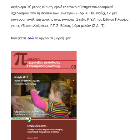
Αφιέρωμα  Β΄ μέρος «Το σημερινό ελληνικό σύστημα πολεοδομικού
σχεδιασμού από τη σκοπιά των μελετητών» (Δρ. Α. Πανταζής), Για μια
σύγχρονη αντίληψη αστικής αναγέννησης, Σχέδιο Κ.Υ.Α. του Ειδικού Πλαισίου
για τις Υδατοκαλλιέργειες, Γ.Π.Σ. Βόλου, ʼρθρα μελών (Σ.Δ.Ι.Τ).
Κατεβάστε
εδώ
το αρχείο σε μορφή .pdf