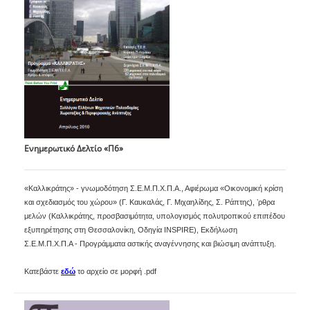
Ενημερωτικό Δελτίο «Π6»
«Καλλικράτης» - γνωμοδότηση Σ.Ε.Μ.Π.Χ.Π.Α., Αφιέρωμα «Οικονομική κρίση
και σχεδιασμός του χώρου» (Γ. Καυκαλάς, Γ. Μιχαηλίδης, Σ. Ράπτης), ʼρθρα
μελών (Καλλικράτης, προσβασιμότητα, υπολογισμός πολυτροπικού επιπέδου
εξυπηρέτησης στη Θεσσαλονίκη, Οδηγία INSPIRE), Εκδήλωση
Σ.Ε.Μ.Π.Χ.Π.Α - Προγράμματα αστικής αναγέννησης και βιώσιμη ανάπτυξη.
Κατεβάστε
εδώ
το αρχείο σε μορφή .pdf