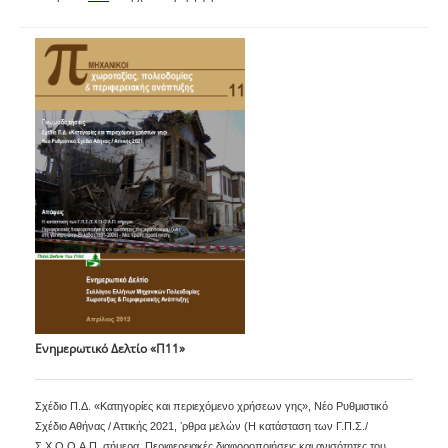
Ενημερωτικό Δελτίο «Π11»
Σχέδιο Π.Δ. «Κατηγορίες και περιεχόμενο χρήσεων γης», Νέο Ρυθμιστικό
Σχέδιο Αθήνας / Αττικής 2021, ʼρθρα μελών (Η κατάσταση των Γ.Π.Σ./
Σ.Χ.Ο.Ο.Α.Π. σήμερα, Περιφερειακές διαφοροποιήσεις και ανισότητες του