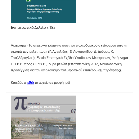
Ενημερωτικό Δελτίο «Π8»
Αφιέρωμα «Το σημερινό ελληνικό σύστημα πολεοδομικού σχεδιασμού από τη
σκοπιά των μελετητών» (Γ. Αγγελίδης, Ε. Αυγουστίδου, Δ. Δούμας, Κ.
Τσαβδάρογλου), Ενιαίο Στρατηγικό Σχέδιο Υποδομών Μεταφορών, Υπόμνημα
Π.Τ.Β.Ε. προς Ο.Ρ.Θ.Ε., ʼρθρα μελών (Θεσσαλονίκη 2012, Μεθοδολογική
προσέγγιση για τον υπολογισμό πολυτροπικού επιπέδου εξυπηρέτησης).
Κατεβάστε
εδώ
το αρχείο σε μορφή .pdf