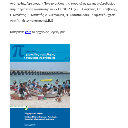
Ανάπτυξης, Αφιέρωμα: «Ποιο το μέλλον της χωροταξίας και της πολεοδομίας
στην περίπτωση διάσπασης του Υ.ΠΕ.ΧΩ.Δ.Ε.;» (Γ. Αλαβάνος, Σπ. Κουβέλης,
Γ. Μανιάτης, Ε. Μπαλτάς, Δ. Οικονόμου, Ν. Τασοπούλου), Ρυθμιστικό Σχέδιο
Αττικής, Μετεγκατάσταση Δ.Ε.Θ.
Κατεβάστε
εδώ
το αρχείο σε μορφή .pdf