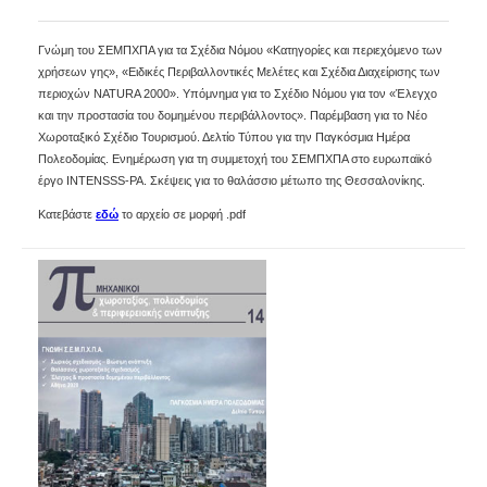
Γνώμη του ΣΕΜΠΧΠΑ για τα Σχέδια Νόμου «Κατηγορίες και περιεχόμενο των
χρήσεων γης», «Ειδικές Περιβαλλοντικές Μελέτες και Σχέδια Διαχείρισης των
περιοχών NATURA 2000». Υπόμνημα για το Σχέδιο Νόμου για τον «Έλεγχο
και την προστασία του δομημένου περιβάλλοντος». Παρέμβαση για το Νέο
Χωροταξικό Σχέδιο Τουρισμού. Δελτίο Τύπου για την Παγκόσμια Ημέρα
Πολεοδομίας. Ενημέρωση για τη συμμετοχή του ΣΕΜΠΧΠΑ στο ευρωπαϊκό
έργο INTENSSS-PA. Σκέψεις για το θαλάσσιο μέτωπο της Θεσσαλονίκης.
Κατεβάστε
εδώ
το αρχείο σε μορφή .pdf