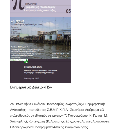
Ενημερωτικό Δελτίο «Π5»
2ο Πανελλήνιο Συνέδριο Πολεοδομίας, Χωροταξίας & Περιφερειακής
Ανάπτυξης - τοποθέτηση Σ.Ε.Μ.Π.Χ.Π.Α., Σεμινάρια, Αφιέρωμα «Ο
πολεοδομικός σχεδιασμός σε κρίση;» (Γ. Γιαννακούρου, Κ. Γώγος, Μ.
Χαϊνταρλής), Κοπεγχάγη (Κ. Αρσένης), Σύγχρονες Αστικές Αναπλάσεις,
Ολοκληρωμένα Προγράμματα Αστικής Αναζωογόνησης.